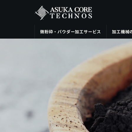
コ
ナ
ン
ビ
テ
ゲ
ン
ー
ツ
シ
微粉砕・パウダー加工サービス
加工機械
へ
ョ
ス
ン
キ
に
ッ
移
プ
動